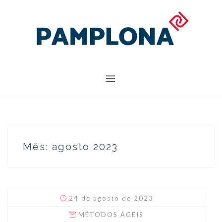
Skip
to
content
Mês:
agosto 2023
24 de agosto de 2023
MÉTODOS ÁGEIS