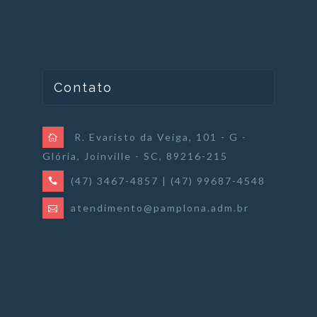
Contato
R. Evaristo da Veiga, 101 - G -
Glória, Joinville - SC, 89216-215
(47) 3467-4857 | (47) 99687-4548
atendimento@pamplona.adm.br
História
Valores
Time
Soluções
Blog