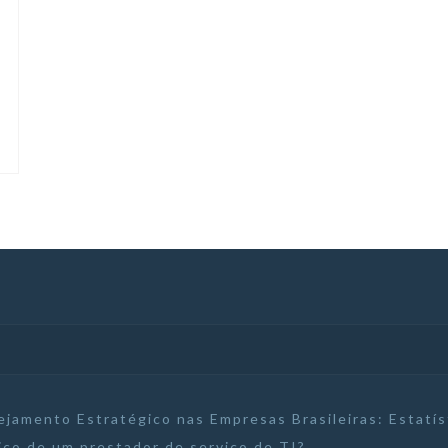
ejamento Estratégico nas Empresas Brasileiras: Estatí
ico de um prestador de serviço de TI?