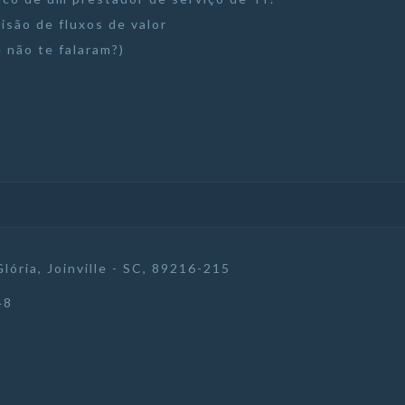
visão de fluxos de valor
 não te falaram?)
Glória, Joinville - SC, 89216-215
48