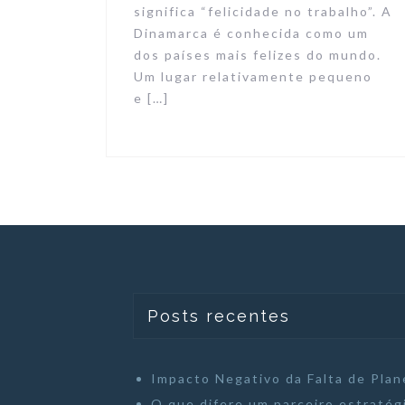
significa “felicidade no trabalho”. A
Dinamarca é conhecida como um
dos países mais felizes do mundo.
Um lugar relativamente pequeno
e […]
Posts recentes
Impacto Negativo da Falta de Plan
O que difere um parceiro estratég