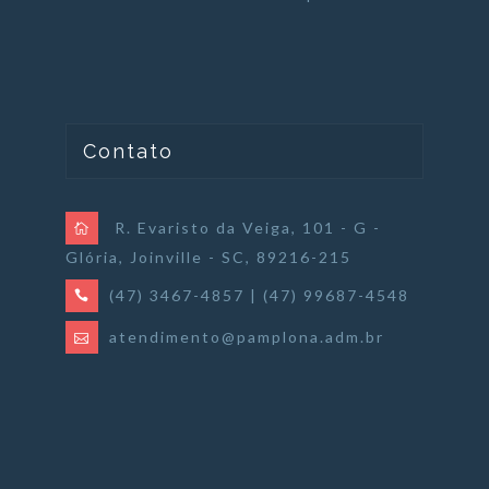
Contato
R. Evaristo da Veiga, 101 - G -
Glória, Joinville - SC, 89216-215
(47) 3467-4857 | (47) 99687-4548
atendimento@pamplona.adm.br
História
Valores
Time
Soluções
Blog