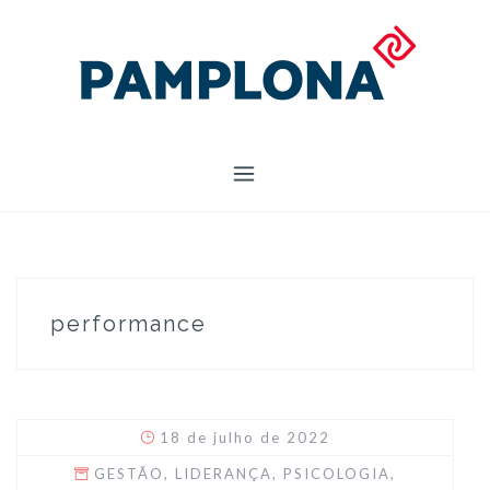
Skip
to
content
performance
18 de julho de 2022
GESTÃO
,
LIDERANÇA
,
PSICOLOGIA
,