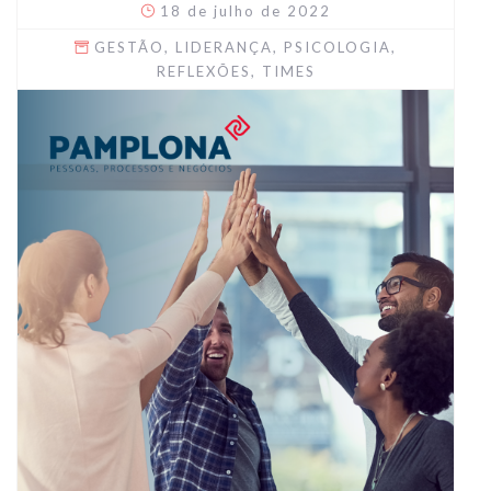
18 de julho de 2022
GESTÃO
,
LIDERANÇA
,
PSICOLOGIA
,
REFLEXÕES
,
TIMES